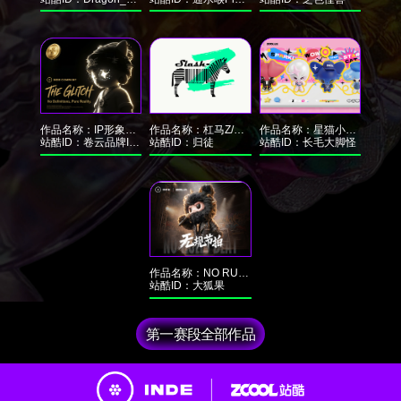
作品名称：
IP形象设计｜INDE潮流嘻哈IP设计-The Glitch
作品名称：
杠马Z/Slash-Z
作品名称：
星猫小队—INDE IP形象设计
站酷ID：
卷云品牌IP设计
站酷ID：
归徒
站酷ID：
长毛大脚怪
作品名称：
NO RULES BEAT / 无规节拍
站酷ID：
大狐果
第一赛段全部作品