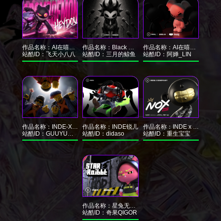
作品名称：
AI在嘻元前-黑豆IP形象设计
作品名称：
Black Corner黑角×INDE
作品名称：
AI在嘻哈前｜NOOXU 怒鼠 IP形象设计
站酷ID：
飞天小八八
站酷ID：
三月的鲸鱼
站酷ID：
阿婵_LIN
作品名称：
INDE-XEND ⊗被定义
作品名称：
INDE锐儿
作品名称：
INDE x NOX嘻哈代码的回响
站酷ID：
GUUYU郭宇
站酷ID：
didaso
站酷ID：
重生宝宝
作品名称：
星兔无限/STAR RABBIT
站酷ID：
奇果QIGOR