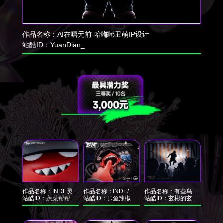
作品名称：
AI在嘻元前-哈嘟嘟丑萌IP设计
站酷ID：
YuanDian_
作品名称：
INDE灵感八爪鱼
作品名称：
INDE/赤童嘻哈IP形象设计
作品名称：
有些鸟，注定是关不住的。
站酷ID：
蔬菜帮帮
站酷ID：
帅鱼辣椒
站酷ID：
玄彬的玄