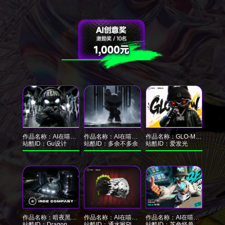
作品名称：
AI在嘻元前形象设计—《夜蝠TREND》
作品名称：
AI在嘻元前-帕帕IP形象设计
作品名称：
GLO-MEOW (发光喵) IP形象设计
站酷ID：
Gu设计
站酷ID：
多余不多余
站酷ID：
爱发光
作品名称：
暗夜黑鸦 — 街头暗夜的嘻哈独行者
作品名称：
AI在嘻元前--“AhChàng-阿畅”潮流IP设计
作品名称：
AI在嘻元前-城市奔袭IP形象
站酷ID：
Dragon__龙
站酷ID：
通水喉Plumbing
站酷ID：
芝色怪兽