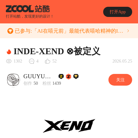
打开App
打开站酷，发现更好的设计！
已参与:
「AI在嘻元前」最能代表嘻哈精神的IP创意大赛
INDE-XEND ⊗被定义
2026.05.25
1302
4
52
GUUYU郭宇
关注
创作
50
粉丝
1439