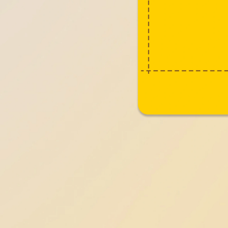
作品名称：
作品名称：
黄衣服装点烟火
美团外卖黄衣服不
站酷ID：
站酷ID：
张详情电商全案
毛茸茸逻辑