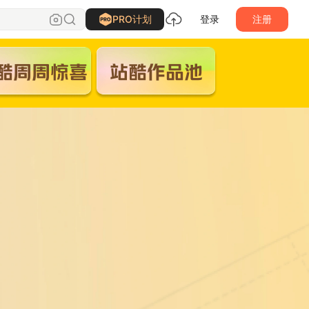
PRO计划
登录
注册
酷周周惊喜
站酷作品池