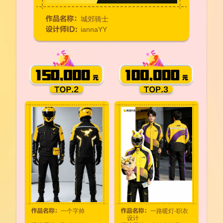
城郊骑士
iannaYY
一个字帅
一路暖灯-职衣
设计