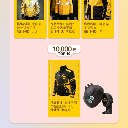
中国风
美团外
哇塞穿
雕纹祥云工服
卖星安达骑手服套
了都说好
北木
李袄袄
羊
装
兼顾实用
与颜值的新一代的
晓风
骑手服