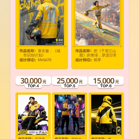
黄衣服：《城
把《千里江山
市识别计划》
图》的青绿，穿进日常
Metal26
稻草
美团黄
穿梭大
蜂