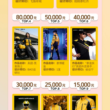
飞驰有铭
戏精赛牡丹
美团-黑
赛博暖
“赛道疾
黄骑士
途
行”美团外卖骑手全
BAO设
1某
侯佳宁
季节服装系列设计
研社