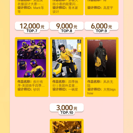
衣服设计大赛---百
街小巷的能量闪
Mark等
青木家
高星宇
衲拼接极简
电！美团1V1急送服
等
设计
装设计
疾行有
四季驰
风衣无
序-美团骑手四季通
行 | 美团外卖黄衣
阻
钞玥
一碗星
大熊bigs
勤服装与装备系列
服设计
how
设计