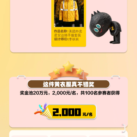
美团外卖
星安达骑手服套装
李袄袄