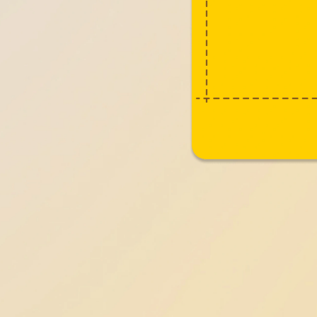
作品名称：
作品名称：
致敬每一位奔波
科技内核，外化
站酷ID：
站酷ID：
faceon
MoeHo