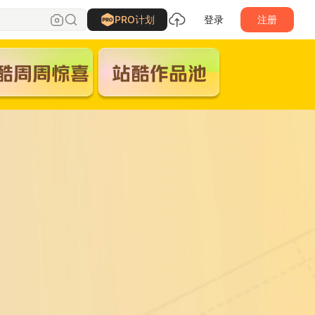
PRO计划
登录
注册
酷周周惊喜
站酷作品池