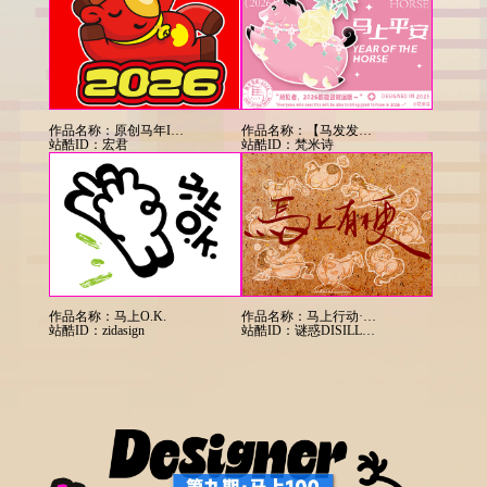
作品名称：
原创马年IP（可授权)-马有宝之愿望马上就实现（开篇）
作品名称：
【马发发】2026马年IP形象设计-可授权
站酷ID：
宏君
站酷ID：
梵米诗
作品名称：
马上O.K.
作品名称：
马上行动·梗住生活
站酷ID：
zidasign
站酷ID：
谜惑DISILLUSION