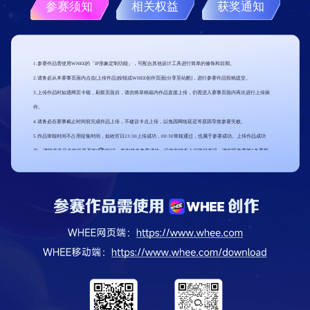
参赛须知
相关权益
获奖通知
1.参赛作品需使用WHEE的「IP形象定制功能」，可配合其他设计工具进行简单的修饰和后期。
2.请务必从本赛事页面内点击[上传作品]按钮或WHEE创作页面[分享至站酷]，进行参赛作品投稿提交。
3.上传作品时如遇网页卡顿，刷新页面后，请勿将草稿箱内作品直接上传，仍需进入赛事页面内再次进行上传操
作。
4.请务必在赛事截止时间前完成作品上传，不建议卡点上传，以免因网络延迟等原因导致参赛失败。
5.作品审核时间不占用征集时间，如收官日23:30上传成功，00:30审核通过，也属于参赛成功。上传作品成功
后，请留意作品名称后是否有“🏆”标识，有则代表参赛成功，没有则代表上传路径有误，请按照参赛第3条重新
操作。
6.如因上传时间超过规定截稿时间或没有通过赛事页面内上传入口投稿导致参赛失败，后续无法进行作品添加。
7.请参赛者保留好参赛作品完整源文件，以便后续作品交接工作的顺利进行。
8.参赛者需配合主办方审查作品的原创性，包括但不限于配合提供创作中使用的账户UID及创作过程文件等。