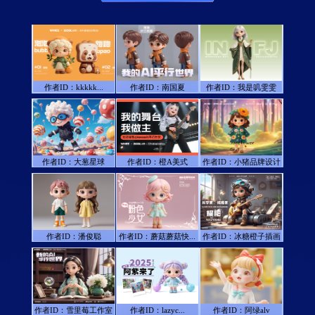
作者ID：
kkkkk...
作者ID：
南国夏
作者ID：
我是叽雯雯
作者ID：
大葱星球
作者ID：
橙A美式
作者ID：
小猪品牌设计
作者ID：
潘俊聪
作者ID：
蘑菇蘑菇快...
作者ID：
冰糖橙子插画
作者ID：
雪里莓工作室
作者ID：
lazyc...
作者ID：
阿绿alv