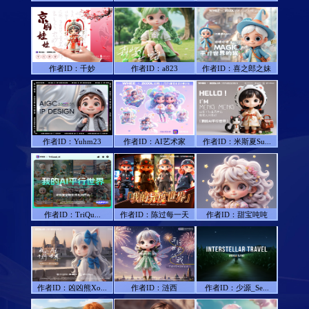
作者ID：
千妙
作者ID：
a823
作者ID：
喜之郎之妹
作者ID：
Yuhm23
作者ID：
AI艺术家
作者ID：
米斯夏Su...
作者ID：
TriQu...
作者ID：
陈过每一天
作者ID：
甜宝吨吨
作者ID：
凶凶熊Xo...
作者ID：
涟西
作者ID：
少源_Se...