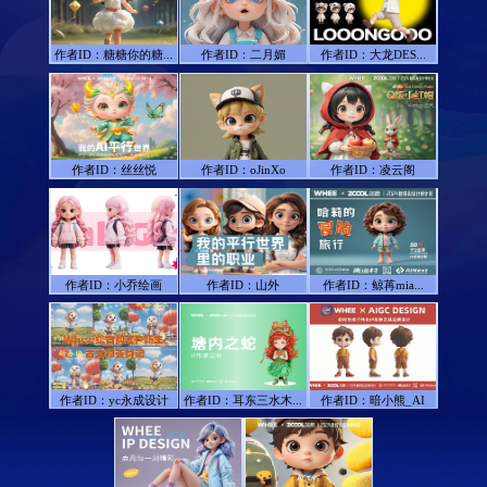
作者ID：
糖糖你的糖...
作者ID：
二月媚
作者ID：
大龙DES...
作者ID：
丝丝悦
作者ID：
oJinXo
作者ID：
凌云阁
作者ID：
小乔绘画
作者ID：
山外
作者ID：
鲸苒mia...
作者ID：
yc永成设计
作者ID：
耳东三水木...
作者ID：
暗小熊_AI