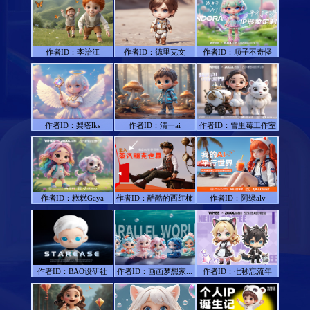
作者ID：
李治江
作者ID：
德里克文
作者ID：
顺子不奇怪
作者ID：
梨塔lks
作者ID：
清一ai
作者ID：
雪里莓工作室
作者ID：
糕糕Gaya
作者ID：
酷酷的西红柿
作者ID：
阿绿alv
作者ID：
BAO设研社
作者ID：
画画梦想家...
作者ID：
七秒忘流年