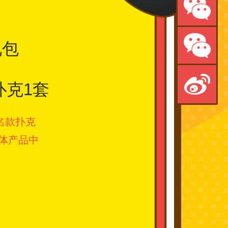
礼包
扑克1套
联名款扑克
体产品中