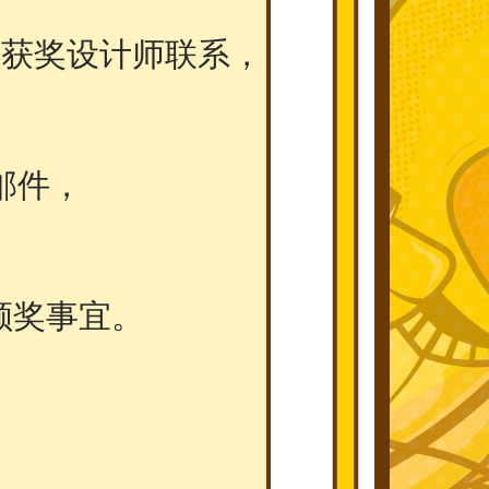
位获奖设计师联系，
邮件，
询问颁奖事宜。