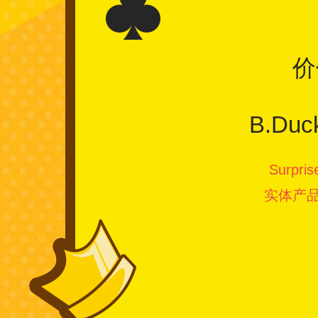
价
B.D
Surp
实体产