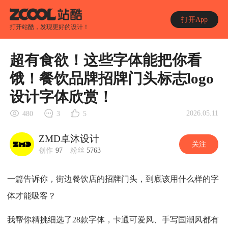
打开App
打开站酷，发现更好的设计！
超有食欲！这些字体能把你看
饿！餐饮品牌招牌门头标志logo
设计字体欣赏！
2026.05.11
480
3
5
ZMD卓沐设计
关注
创作
97
粉丝
5763
一篇告诉你，街边餐饮店的招牌门头，到底该用什么样的字
体才能吸客？
我帮你精挑细选了28款字体，卡通可爱风、手写国潮风都有