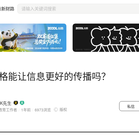
点新财路
格能让信息更好的传播吗？
K先生
私信
版权
教育工作者
/
1年前
/
6973
浏览