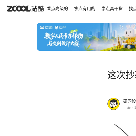
这次抄袭，全在酒~标里了
看点高级的
拿点有用的
学点真干货
找
这次抄
研习设
上海
/