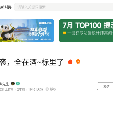
点新财路
袭，全在酒~标里了
K先生
私信
版权
教育工作者
/
2年前
/
19461
浏览