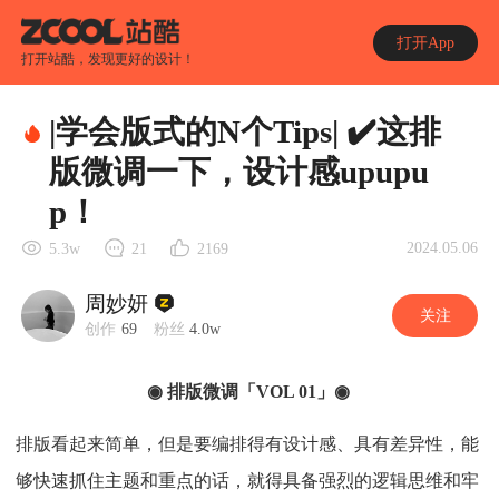
打开App
打开站酷，发现更好的设计！
|学会版式的N个Tips| ✔️这排
版微调一下，设计感upupu
p！
2024.05.06
5.3w
21
2169
周妙妍
关注
创作
69
粉丝
4.0w
◉ 排版微调「VOL 01」◉
排版看起来简单，但是要编排得有设计感、具有差异性，能
够快速抓住主题和重点的话，就得具备强烈的逻辑思维和牢