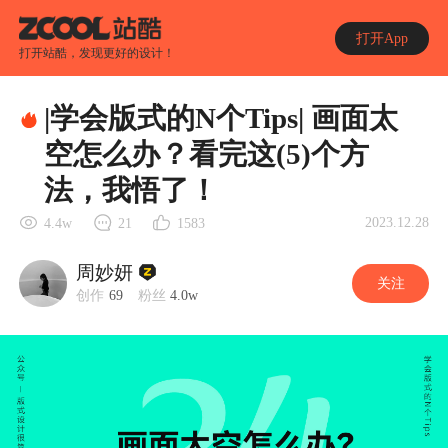
打开App
打开站酷，发现更好的设计！
|学会版式的N个Tips| 画面太
空怎么办？看完这(5)个方
法，我悟了！
2023.12.28
4.4w
21
1583
周妙妍
关注
创作
69
粉丝
4.0w