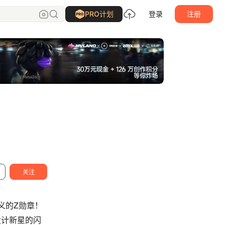
站酷网
关注
PRO计划
登录
注册
关注
义的Z勋章！
设计新星的闪