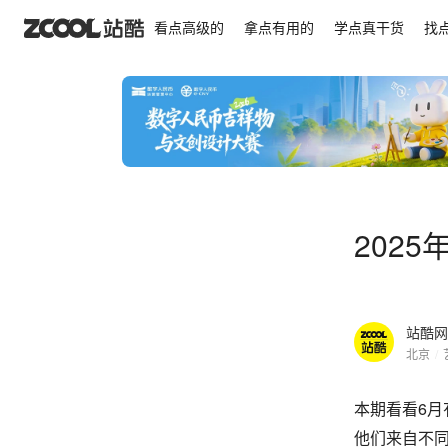
2025年6月新晋站酷推荐设计师名单
看点高级的
拿点有用的
学点真干货
找
202
站酷网
北京
/
本期看看6
他们来自不