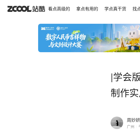
|学会版式的N个Tips| 有手就会的AI教程，快速制
看点高级的
拿点有用的
学点真干货
找
|学会版
制作实
周妙妍
广州
/