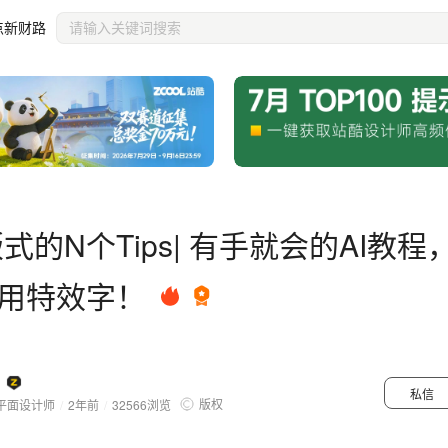
作实用特效字！
点新财路
式的N个Tips| 有手就会的AI教程
用特效字！
私信
版权
平面设计师
/
2年前
/
32566
浏览