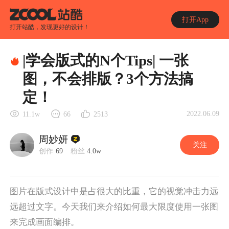
打开App
打开站酷，发现更好的设计！
|学会版式的N个Tips| 一张
图，不会排版？3个方法搞
定！
2022.06.09
11.1w
66
2513
周妙妍
关注
创作
69
粉丝
4.0w
图片在版式设计中是占很大的比重，它的视觉冲击力远
远超过文字。今天我们来介绍如何最大限度使用一张图
来完成画面编排。