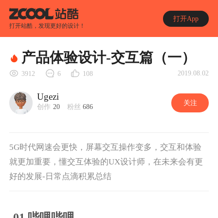
打开App
打开站酷，发现更好的设计！
产品体验设计-交互篇（一）
2019.08.02
3912
6
108
Ugezi
关注
创作
20
粉丝
686
5G时代网速会更快，屏幕交互操作变多，交互和体验
就更加重要，懂交互体验的UX设计师，在未来会有更
好的发展-日常点滴积累总结
-01.哔哩哔哩