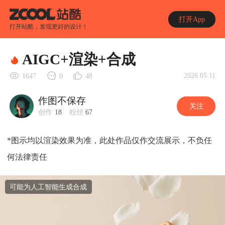
打开App
打开站酷，发现更好的设计！
AIGC+渲染+合成
2026.05.11
1647
0
48
作图不保存
关注
创作
18
粉丝
67
*图示均以渲染效果为准，此处作品仅作交流展示，不负任
何法律责任
可能为人工智能生成合成