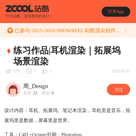
打开App
打开站酷，发现更好的设计！
已参与:
2025-2026 SHOWREEL 站酷顶尖创作者年度作品集 征集活动
练习作品|耳机渲染｜拓展坞
场景渲染
2026.05.11
579
1
3
周_Design
关注
创作
22
粉丝
0
设计内容：耳机、拓展坞、笔记本渲染，耳机里是音乐，拓
展坞里是数据，屏幕里是世界。
工具：C4D +Octane|后期：Photoshop