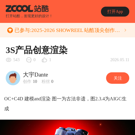
打开App
打开站酷，发现更好的设计！
已参与:
2025-2026 SHOWREEL 站酷顶尖创作者年度作品集 征集活动
3S产品创意渲染
2026.05.11
543
0
1
大宇Dante
关注
创作
10
粉丝
0
OC+C4D 建模and渲染 图一为古法非遗，图2.3.4为AIGC生
成