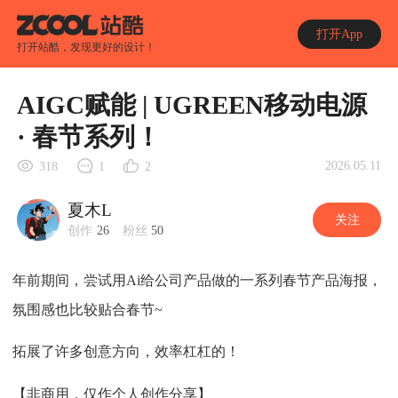
打开App
打开站酷，发现更好的设计！
AIGC赋能 | UGREEN移动电源
· 春节系列！
2026.05.11
318
1
2
夏木L
关注
创作
26
粉丝
50
年前期间，尝试用Ai给公司产品做的一系列春节产品海报，
氛围感也比较贴合春节~
拓展了许多创意方向，效率杠杠的！
【非商用，仅作个人创作分享】