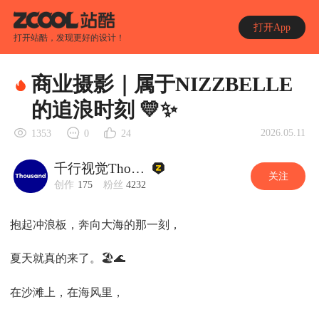
打开App
打开站酷，发现更好的设计！
商业摄影｜属于NIZZBELLE
的追浪时刻 💛✨
2026.05.11
1353
0
24
千行视觉Thousand
关注
创作
175
粉丝
4232
抱起冲浪板，奔向大海的那一刻，
夏天就真的来了。🏖️🌊
在沙滩上，在海风里，