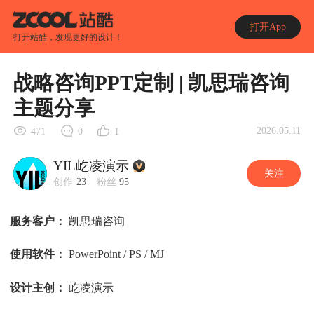
打开App
打开站酷，发现更好的设计！
战略咨询PPT定制 | 凯思瑞咨询
主题分享
2026.05.11
471
0
1
YIL屹凌演示
关注
创作
23
粉丝
95
服务客户：
凯思瑞咨询
使用软件：
PowerPoint / PS / MJ
设计主创：
屹凌演示