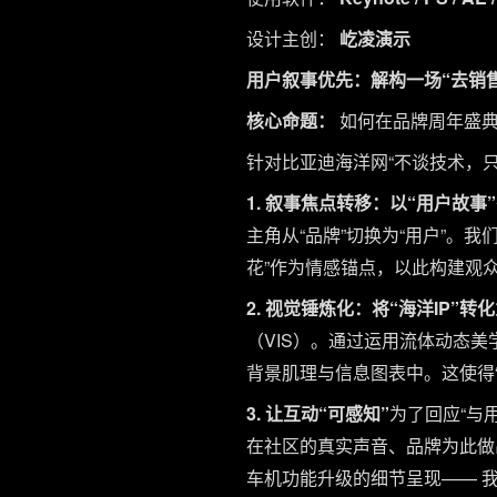
设计主创：
屹凌演示
用户叙事优先：解构一场“去销
核心命题：
如何在品牌周年盛典
针对比亚迪海洋网“不谈技术，
1. 叙事焦点转移：以“用户故事
主角从“品牌”切换为“用户”。我们
花”作为情感锚点，以此构建观
2. 视觉锤炼化：将“海洋IP”转化
（VIS）。通过运用流体动态美学（
背景肌理与信息图表中。这使得
3. 让互动“可感知”
为了回应“与
在社区的真实声音、品牌为此做
车机功能升级的细节呈现—— 