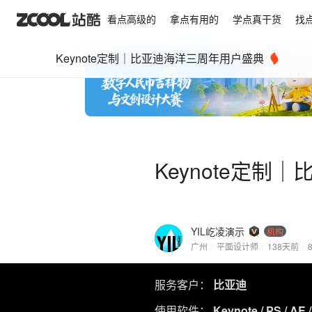
看点高级的
拿点有用的
学点真干货
找
Keynote定制｜比亚迪海洋三周年用户盛典
Keynote定
YIL屹凌演示
机构
广州
/
平面设计师
/
138天前
/
服务客户：
比亚迪
使用软件：
Keynote / PS / AE 