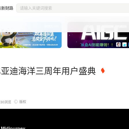
点新财路
制｜比亚迪海洋三周年用户盛典
版权
830
浏览
/ Midjourney