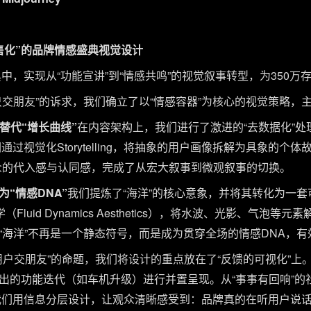
售化”的品牌情感盛典视觉设计
中，实现从“功能宣讲”到“情感共鸣”的视觉叙事转型，为350万
只交朋友”的诉求，我们确立了以“情感容器”为核心的视觉策略，
”替代“增长曲线”
在内容架构上，我们进行了激进的“去数据化”
通过视觉化Storytelling，将抽象的用户画像拆解为具象的个
众的代入感与认同感，完成了从宏大叙事到微观叙事的切换。
为“情感DNA”
我们提炼了“海洋”的核心意象，并将其转化为一
Fluid Dynamics Aesthetics），将水波、光影、气泡
“海洋”不再是一个静态符号，而是成为贯穿全场的情感DNA，
用户交朋友”的命题，我们将设计的重点放在了“反馈的可视化”上
出的功能迭代（如车机升级）进行并置呈现。从“事事有回响”的
我们用信息分层设计，让观众清晰感受到：品牌真的在听用户说话。