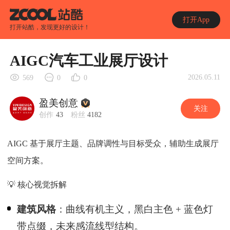
打开App
打开站酷，发现更好的设计！
AIGC汽车工业展厅设计
2026.05.11
569
0
0
盈美创意
关注
创作
43
粉丝
4182
AIGC 基于展厅主题、品牌调性与目标受众，辅助生成展厅
空间方案。
💡 核心视觉拆解
建筑风格
：曲线有机主义，黑白主色 + 蓝色灯
带点缀，未来感流线型结构。