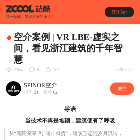
打开App
打开站酷，发现更好的设计！
空介案例 | VR LBE-虚实之
间，看见浙江建筑的千年智
慧
2026.05.11
2364
0
103
SPINOR空介
关注
创作
31
粉丝
62
导语
当技术不再是堆砌，建筑便有了呼吸
从“庭院深深”到“随山就势”，建筑形态随岁月流转，