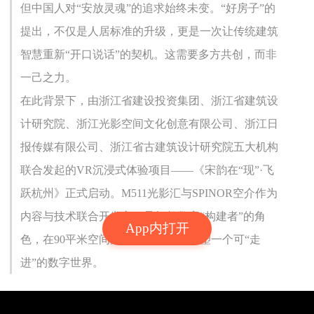
但中国人对“安放灵魂”的追求始终未变。“好房子”的
提出，不仅是人居标准的升级，更是一次让传统建筑
智慧重新“开口说话”的契机。这需要多方共创，而非
一己之力。
在此背景下，由浙江省建设投资集团、浙江省建筑设
计研究院、浙江光影空间文化创意有限公司、浙江日
报传媒有限公司、浙江省古建筑设计研究院五大机构
联合发起的VR沉浸式体验项目——《宋韵在“现”·飞
跃杭州》正式启动。M511光影汇与SPINOR空介作为
内容与技术联合开发方，承担起数字“构建者”的角
App内打开
色，在90平米空间内，为宋韵建筑重塑一个可“走
进”的数字世界。