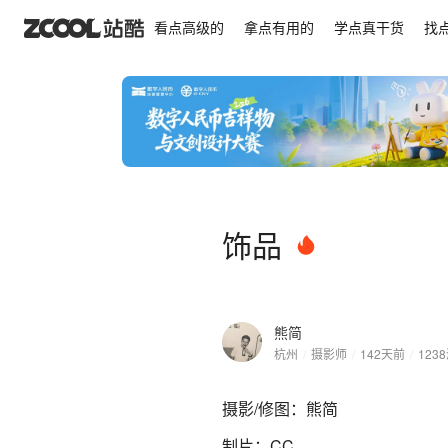
饰品
看点高级的
拿点有用的
学点真干货
找
饰品
熊简
杭州
/
摄影师
/
142天前
/
1238
摄影/修图：熊简
制片：CC