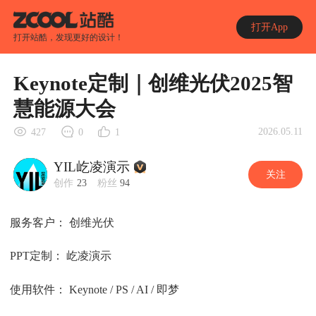
打开App
打开站酷，发现更好的设计！
Keynote定制｜创维光伏2025智
慧能源大会
2026.05.11
427
0
1
YIL屹凌演示
关注
创作
23
粉丝
94
服务客户： 创维光伏
PPT定制： 屹凌演示
使用软件： Keynote / PS / AI / 即梦