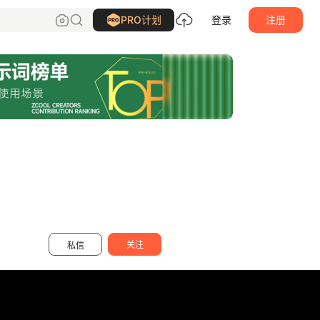
YIL屹凌演示
关注
PRO计划
登录
注册
关注
私信