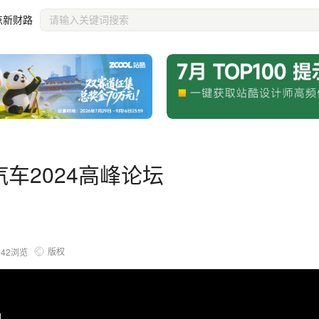
点新财路
汽车2024高峰论坛
版权
242
浏览
I