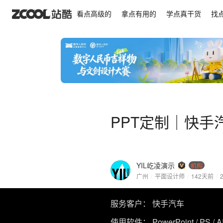
PPT定制｜快手汽车2024高峰论坛
看点高级的
拿点有用的
学点真干货
找
PPT定制｜快手
YIL屹凌演示
机构
广州
/
平面设计师
/
142天前
/
服务客户： 快手汽车
使用软件： PowerPoint / PS / A