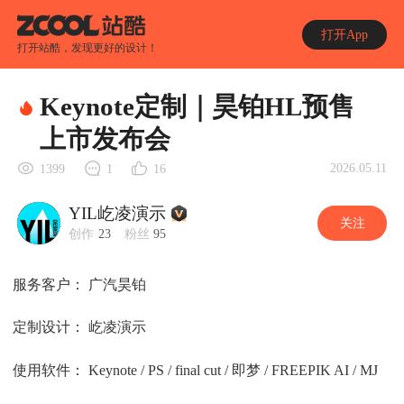
打开App
打开站酷，发现更好的设计！
Keynote定制｜昊铂HL预售
上市发布会
2026.05.11
1399
1
16
YIL屹凌演示
关注
创作
23
粉丝
95
服务客户： 广汽昊铂
定制设计： 屹凌演示
使用软件： Keynote / PS / final cut / 即梦 / FREEPIK AI / MJ