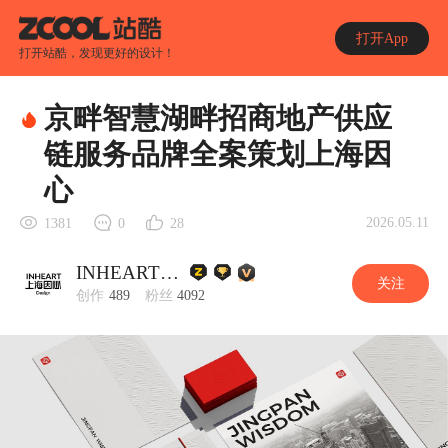
打开App
打开站酷，发现更好的设计！
京畔智慧湖畔招商地产供应
链服务品牌全案策划上海因
心
2026.05.11
1381
0
28
INHEART上海因心
关注
创作
489
粉丝
4092