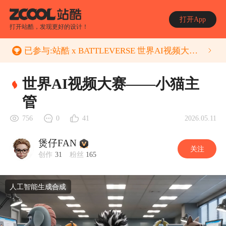
打开App
打开站酷，发现更好的设计！
已参与:
站酷 x BATTLEVERSE 世界AI视频大赛 Vol.68 复工
世界AI视频大赛——小猫主
管
2026.05.11
756
0
41
煲仔FAN
关注
创作
31
粉丝
165
人工智能生成合成