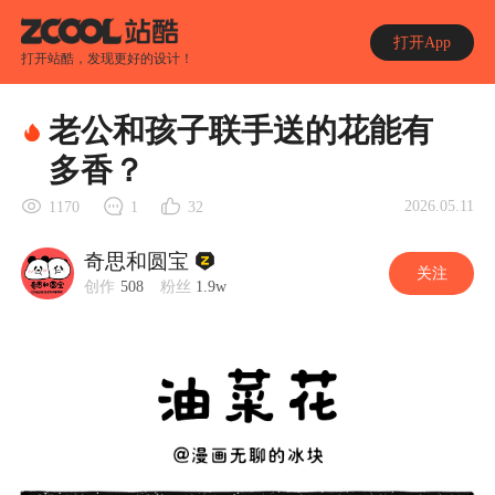
打开App
打开站酷，发现更好的设计！
老公和孩子联手送的花能有
多香？
2026.05.11
1170
1
32
奇思和圆宝
关注
创作
508
粉丝
1.9w