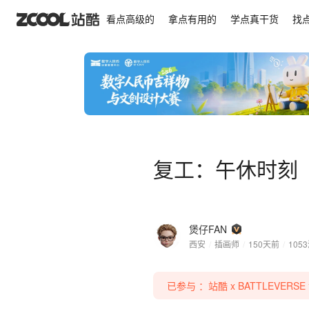
复工：午休时刻
看点高级的
拿点有用的
学点真干货
找
复工：午休时刻
煲仔FAN
西安
/
插画师
/
150天前
/
1053
已参与 ：站酷 x BATTLEVERSE