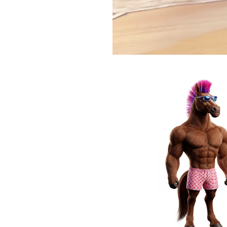
Current
Duration
/
Time
Time