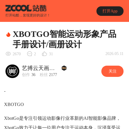
打开App
打开站酷，发现更好的设计！
XBOTGO智能运动形象产品
手册设计/画册设计
2026.05.11
2670
2
31
艺搏云天画册设计
关注
创作
36
粉丝
2177
-
XBOTGO
XbotGo是专注引领运动影像行业革新的AI智能影像品牌，
XbotGo致力于让每一位用户专注于运动本身，沉浸享受运