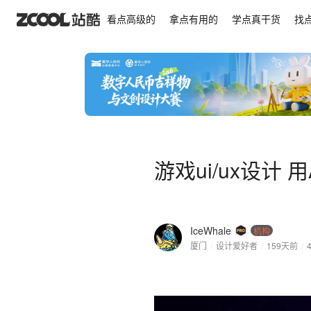
游戏ui/ux设计 用Ai做出让玩家尖叫的设计
看点高级的
拿点有用的
学点真干货
找
游戏ui/ux设计
IceWhale
机构
厦门
/
设计爱好者
/
159天前
/