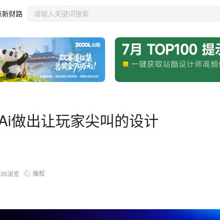
点新财路
 用Ai做出让玩家尖叫的设计
版权
435
浏览