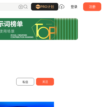
IceWhale
关注
PRO计划
登录
注册
关注
私信