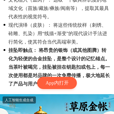
域文化（苗族/藏族/彝族/闽南等），提取其最具
代表性的视觉符号。
现代演绎（皮肤）： 将这些传统纹样（刺绣、
砖雕、扎染）用“线描+渐变”的现代设计手法进
行简化，使其符合当代高端审美。
挂坠即触点： 将昂贵的银饰（或其他图腾）转
化为轻便的合金挂坠，是整个设计的记忆锚点。
当茶叶被喝完，挂坠被挂在钥匙扣或包上，每一
次使用都是对品牌的一次免费传播，极大地延长
App内打开
了产品与用户的情感连接周期。
人工智能生成合成