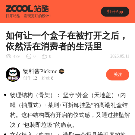
打开App
打开站酷，发现更好的设计！
如何让一个盒子在被打开之后，
依然活在消费者的生活里
2026.05.11
479
0
0
物料酱Pickme
关注
创作
12
粉丝
8
物理结构（骨架）： 坚守“外盒（天地盖）+内
罐（抽屉式）+茶则+可拆卸挂坠”的高端礼盒结
构。这种结构既有开启的仪式感，又通过挂坠解
决了“包装即垃圾”的痛点。
文化植入（血肉）： 选取一个极具辨识度的地