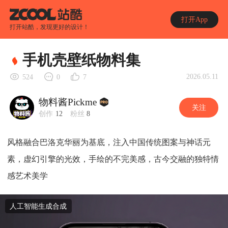
打开App
打开站酷，发现更好的设计！
手机壳壁纸物料集
2026.05.11
524
0
7
物料酱Pickme
关注
创作
12
粉丝
8
风格融合巴洛克华丽为基底，注入中国传统图案与神话元
素，虚幻引擎的光效，手绘的不完美感，古今交融的独特情
感艺术美学
人工智能生成合成