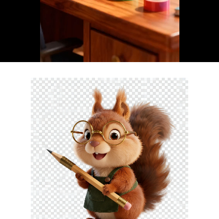
Loaded:
Progress:
0%
0.00%