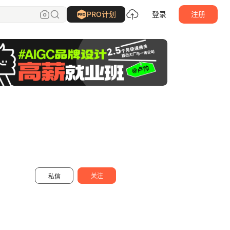
物料酱Pickme
关注
PRO计划
登录
注册
关注
私信