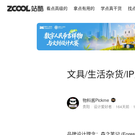
文具/生活杂货/IP周边物料设计
看点高级的
拿点有用的
学点真干货
找
文具/生活杂货/
物料酱Pickme
贵阳
/
设计爱好者
/
164天前
/
品牌设计理念：森之笔记 (Forest 