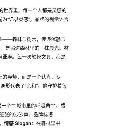
具的世界里，每一个人都是灵感的
喻为“记录灵感”。品牌的视觉语言
头——森林与树木，传递沉静与
心，是照进森林里的一抹晨光。
材
织亚麻
。每一次触摸文具，都是
上的导师，而是一个认真、专
身形代表了“亲和”。他守护着每
个**“城市里的呼吸角”**。
感
纸张的沙沙声。品牌标语
。
情感 Slogan
：在森林里书