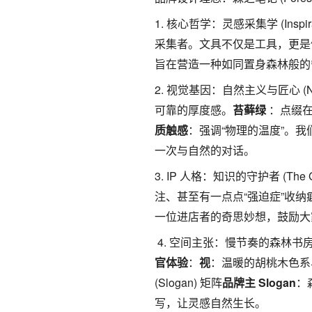
1. 核心哲学：灵感采集学 (Inspirati
采集者。文具不仅是工具，更是
旨在营造一种如同置身森林般的
2. 视觉基因：自然主义与匠心 (Natura
可靠的厚度感。
苔藓绿
：点缀
质触感
：强调“物理的温度”。
一次与自然的对话。
3. IP 人格：知识的守护者 (The Gua
注、甚至有一点点“强迫症”收纳
一位进店者的奇思妙想，鼓励
4. 空间主张：慢节奏的森林书房 (The
官体验
：
视
：温暖的胡桃木色系
(Slogan) 矩阵
品牌主 Slogan
：
写，让灵感自然生长。