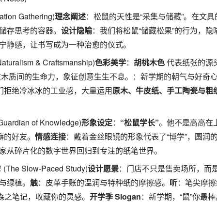
on Gathering)
理念阐述
：松鼠的天性是“采集与储藏”。在文
储存思考的容器。
设计隐喻
：我们将松鼠“储藏松果”的行为，隐
宁静感，让书写成为一种治愈的仪式。
lism & Craftsmanship)
色彩美学
：
胡桃木色
代表纸张的源
在木质间的生命力，象征创意生生不息。：新学期的朝气与好奇
我们拒绝冷冰冰的工业感，大量运用
原木、牛皮纸、手工陶瓷与粗
rdian of Knowledge)
形象设定
：
“松鼠学长”
。他不是高高在
癖的好友。
情感连接
：戴着金丝眼镜的形象代表了“博学”，圆润的
大家从碎片化的数字世界回归到专注的纸笔世界。
 Slow-Paced Study)
设计愿景
：门店不只是售卖场所，而是一
与绿植。
触
：皮革手账的温润与特种纸的摩擦感。
听
：笔尖摩擦
森之笔记，收藏你的灵感。
开学季 Slogan
：新学期，“鼠”你最棒