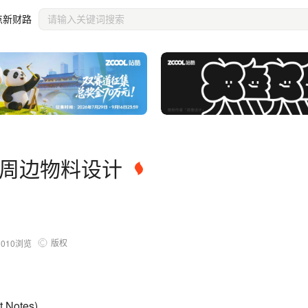
点新财路
IP周边物料设计
版权
1010
浏览
Notes)