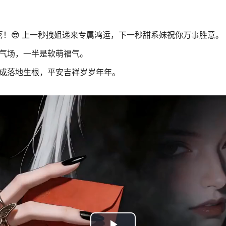
狂喜！😎 上一秒拽姐递来专属鸿运，下一秒甜系妹祝你万事胜意。
气场，一半是软萌福气。
成落地生根，平安吉祥岁岁年年。