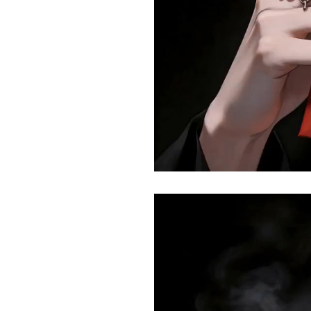
Current
Duration
/
Time
Time