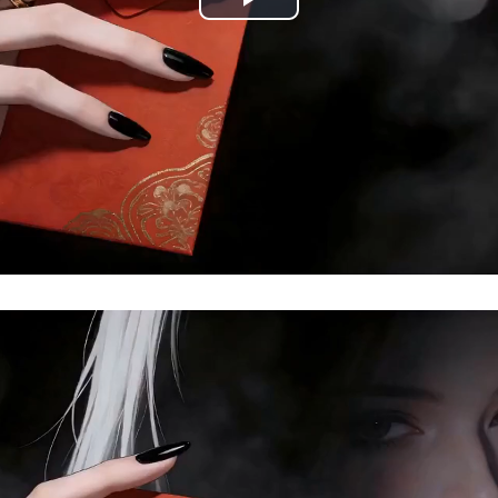
Play
Video
Loaded:
Progress:
0%
0.00%