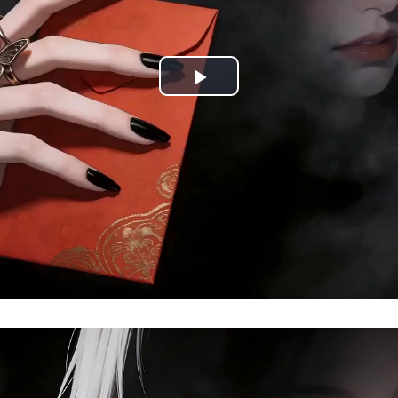
Play
Video
Loaded:
Progress:
0%
0.00%