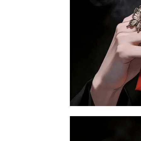
Current
Duration
/
Time
Time