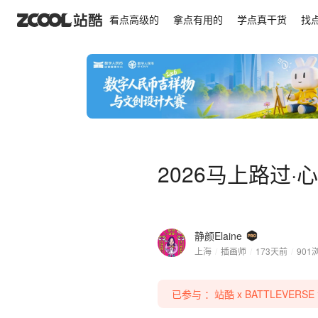
2026马上路过·心想事成
看点高级的
拿点有用的
学点真干货
找
2026马上路过·
静颜Elaine
上海
/
插画师
/
173天前
/
901
已参与 ：站酷 x BATTLEVERSE