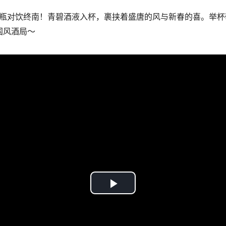
瓶对饮终南！青碧酒液入杯，裹挟着盛唐的风与新春的喜。举杯
国风酒局～
Play
Video