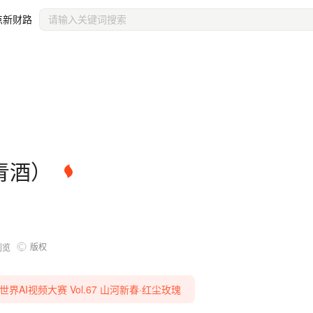
点新财路
青酒）
版权
浏览
E 世界AI视频大赛 Vol.67 山河新春·红尘玫瑰