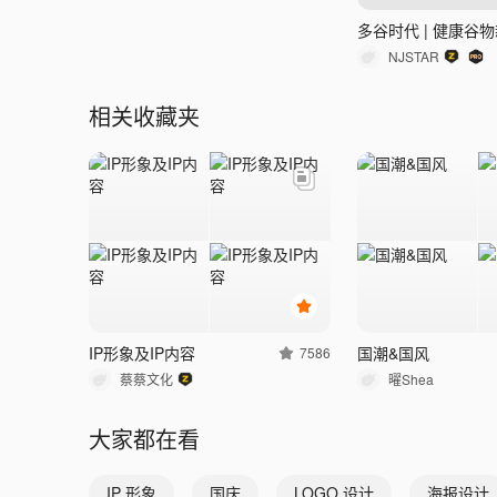
NJSTAR
相关收藏夹
IP形象及IP内容
国潮&国风
7586
蔡蔡文化
曜Shea
大家都在看
IP 形象
国庆
LOGO 设计
海报设计