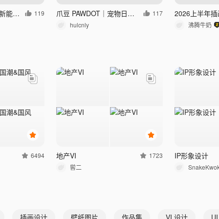
多谷时代 | 健康谷物新能量系列包装设计
爪豆 PAWDOT｜宠物日常组合礼盒包装设计
2026上半年
119
117
hulcnly
沸腾牛奶
地产VI
IP形象设计
6494
1723
喾二
SnakeKwo
插画设计
壁纸图片
作品集
VI 设计
U