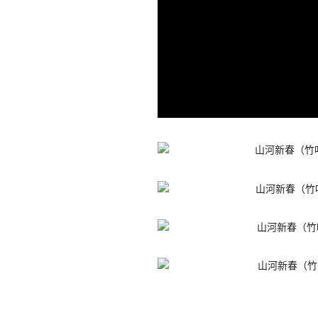
Current
Duration
/
Time
Time