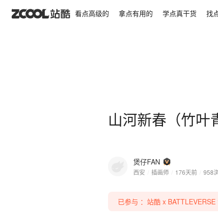
山河新春（竹叶青酒）
看点高级的
拿点有用的
学点真干货
找
山河新春（竹叶
煲仔FAN
西安
/
插画师
/
176天前
/
958
已参与 ：站酷 x BATTLEVERS