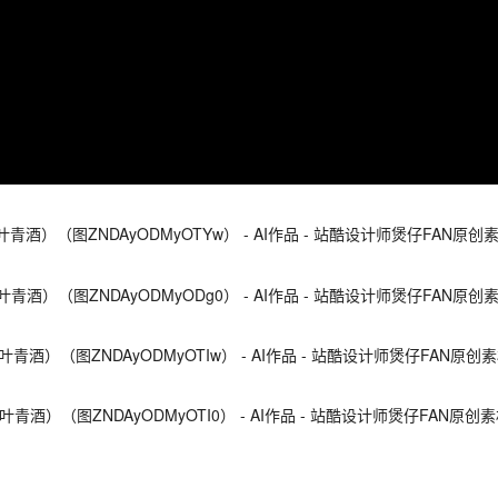
Progress:
NaN%