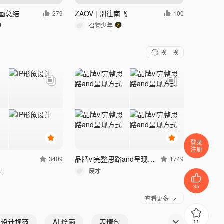
插画总结
ZAOV | 别往南飞
279
100
召物少年
换一换
登录
注册
品牌vi完整思路and呈现方式
3409
1749
k
废才
35
查看更多
I 设计规范
AI 绘画
表情包
11