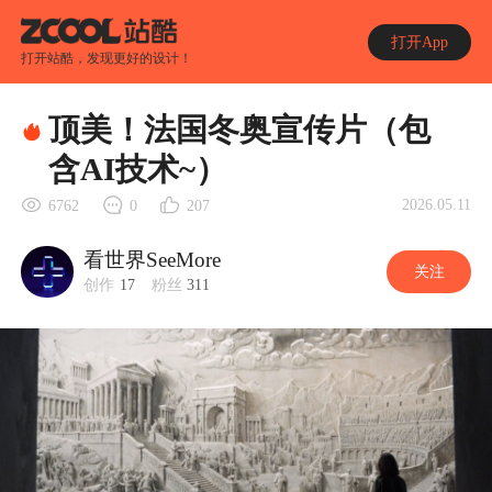
打开App
打开站酷，发现更好的设计！
顶美！法国冬奥宣传片（包
含AI技术~）
2026.05.11
6762
0
207
看世界SeeMore
关注
创作
17
粉丝
311