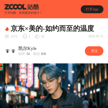
打开App
打开站酷，发现更好的设计！
京东×美的-如约而至的温度
2026.05.11
2375
2
92
凯尔Kyle
关注
创作
34
粉丝
830