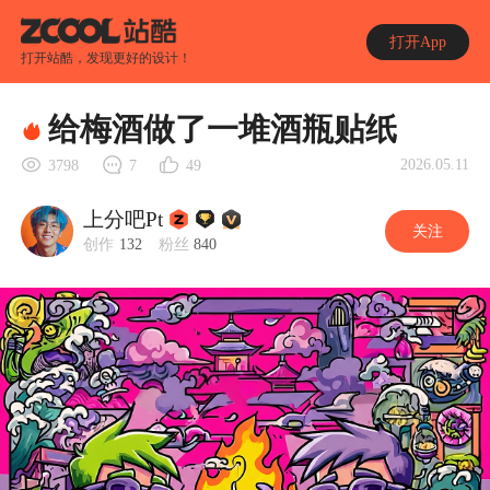
打开App
打开站酷，发现更好的设计！
给梅酒做了一堆酒瓶贴纸
2026.05.11
3798
7
49
上分吧Pt
关注
创作
132
粉丝
840