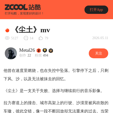
打开App
打开站酷，发现更好的设计！
《尘土》mv
2026.05.11
5127
14
79
Metal26
关注
创作
22
粉丝
494
他曾在速度里燃烧，也在失控中坠落。引擎停下之后，只剩
下风、沙，以及无法被抹去的回忆。
《尘土》是一支关于失败、选择与继续前行的音乐影像。
拉力赛道上的撞击、城市高架上的行驶、沙漠里被风吹散的
车辙，彼此交错，像一段不断回放却无法重来的过去。当荣