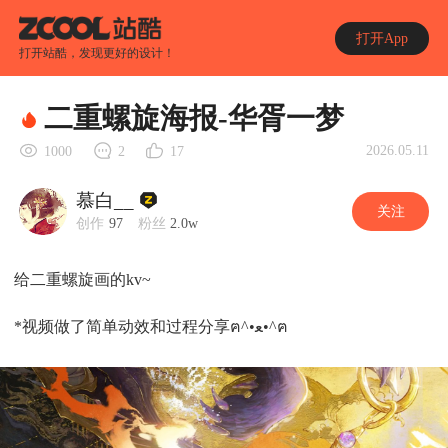
打开App
打开站酷，发现更好的设计！
二重螺旋海报-华胥一梦
2026.05.11
1000
2
17
慕白__
关注
创作
97
粉丝
2.0w
给二重螺旋画的kv~
*视频做了简单动效和过程分享ฅ^•ﻌ•^ฅ