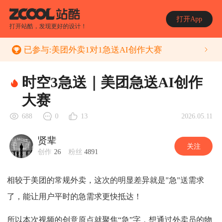
打开App
打开站酷，发现更好的设计！
已参与:
美团外卖1对1急送AI创作大赛
时空3急送｜美团急送AI创作
大赛
2026.05.11
688
0
13
贤辈
关注
创作
26
粉丝
4891
相较于美团的常规外卖，这次的明显差异就是"急"送需求
了，能让用户平时的急需求更快抵达！
所以本次视频的创意原点就聚焦“急”字，想通过外卖员的物