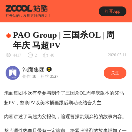
打开App
打开站酷，发现更好的设计！
PAO Group | 三国杀OL | 周
年庆 马超PV
2026.05.11
4417
2
40
泡面集团
关注
创作
18
粉丝
3527
泡面集团本次有幸参与制作了三国杀OL周年庆版本的SP马
超PV，整条PV以美术插画跟后期动态结合为主,
内容讲述了马超为父报仇，追逐曹操割须弃袍的故事内容。
整片调性热血且带有一定诙谐，给紧张激烈的故事增加了一