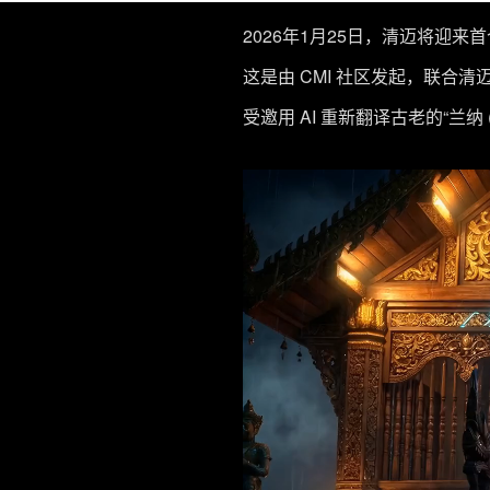
2026年1⽉25⽇，清迈将迎来⾸
这是由 CMI 社区发起，联合
受邀⽤ AI 重新翻译古⽼的“兰纳