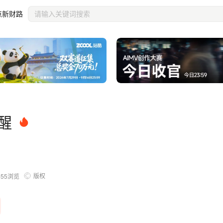
点新财路
醒
版权
655
浏览