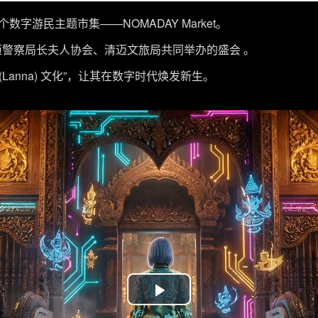
个数字游⺠主题市集——NOMADAY Market。
清迈警察局⻓夫⼈协会、清迈⽂旅局共同举办的盛会 。
 (Lanna) ⽂化”，让其在数字时代焕发新⽣。
Play