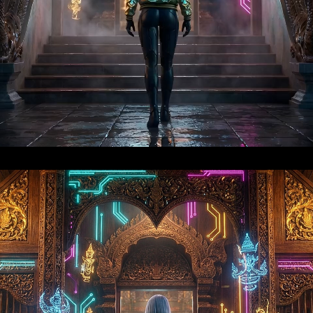
Video
Loaded:
Progress:
0%
0.00%