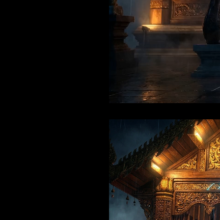
Current
Duration
/
Time
Time