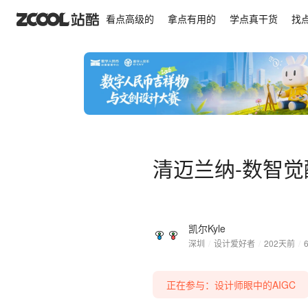
清迈兰纳-数智觉醒
看点高级的
拿点有用的
学点真干货
找
清迈兰纳-数智觉
凯尔Kyle
深圳
/
设计爱好者
/
202天前
/
正在参与：设计师眼中的AIGC